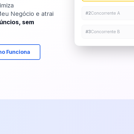
timiza
eu Negócio e atrai
#2
Concorrente A
úncios, sem
#3
Concorrente B
mo Funciona