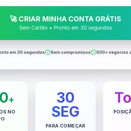
🚀 CRIAR MINHA CONTA GRÁTIS
Sem Cartão • Pronto em 30 segundos
onto em 30 segundos
Sem compromisso
500+ negócios a
0
30
To
+
SEG
OS NO
POSIÇ
PO
PARA COMEÇAR