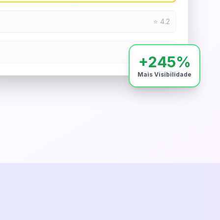
⭐ 4.2
⭐ 4.0
+245%
Mais Visibilidade