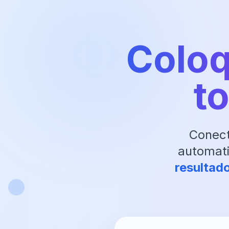
Coloq
t
Conect
automati
resultad