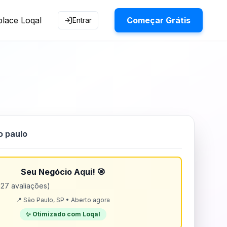
lace Loqal
Começar Grátis
Entrar
o paulo
Seu Negócio Aqui! 🎯
127 avaliações)
📍 São Paulo, SP • Aberto agora
✨ Otimizado com Loqal