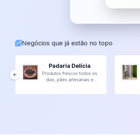
Negócios que já estão no topo
Padaria Delícia
Produtos frescos todos os
Previous slide
dias, pães artesanais e
doces incríveis.