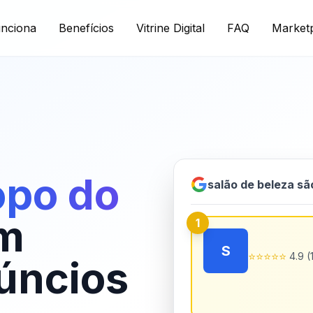
nciona
Benefícios
Vitrine Digital
FAQ
Marketp
opo do
salão de beleza sã
m
1
S
⭐
⭐
⭐
⭐
⭐
4.9 (
úncios