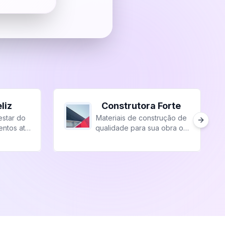
liz
Construtora Forte
star do
Materiais de construção de
Next sl
entos até
qualidade para sua obra ou
.
reforma.